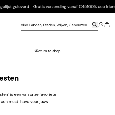
st geleverd - Gratis verzending vanaf €45
100% eco friendly - 
0
Return to shop
esten
en" is een van onze favoriete
n een must-have voor jouw