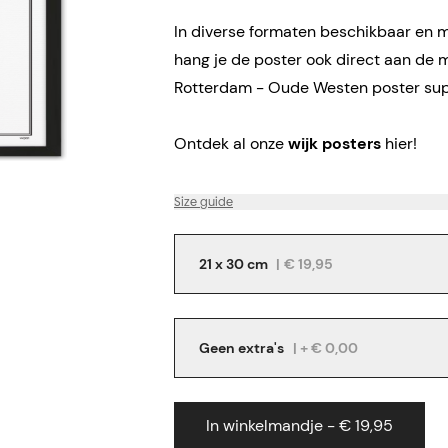
In diverse formaten beschikbaar en me
hang je de poster ook direct aan de 
Rotterdam - Oude Westen poster supe
Ontdek al onze
wijk posters
hier!
Size guide
21 x 30 cm
|
€ 19,95
Geen extra's
| + € 0,00
In winkelmandje - € 19,95