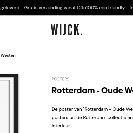
everd - Gratis verzending vanaf €45
100% eco friendly - Ingelij
 Westen
POSTERS
Rotterdam - Oude W
De poster van "Rotterdam - Oude West
posters uit de Rotterdam collectie e
interieur.