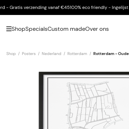
 Gratis verzending vanaf €45
100% eco friendly - Ingelijst gel
Shop
Specials
Custom made
Over ons
Shop
Posters
Nederland
Rotterdam
Rotterdam - Oude