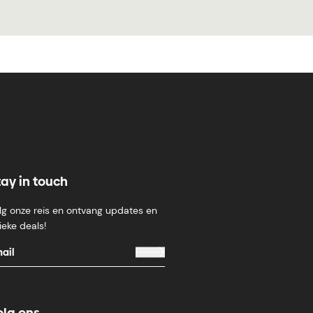
tay in touch
lg onze reis en ontvang updates en
ieke deals!
olg ons