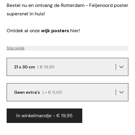
Bestel nu en ontvang de Rotterdam - Feijenoord poster
supersnel in huis!
Ontdek al onze
wijk posters
hier!
Size guide
21 x 30 cm
|
€ 19,95
Geen extra's
| + € 0,00
In winkelmandje - € 19,95