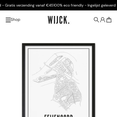
- Gratis verzending vanaf €45
100% eco friendly - Ingelijst geleverd -
Shop
0