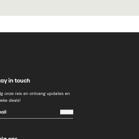
tay in touch
lg onze reis en ontvang updates en
ieke deals!
olg ons