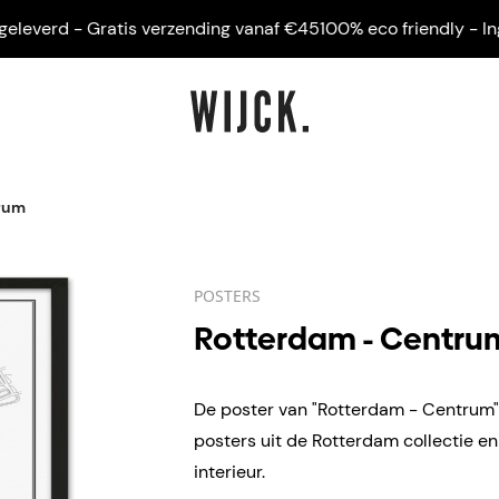
verd - Gratis verzending vanaf €45
100% eco friendly - Ingelij
rum
POSTERS
Rotterdam - Centru
De poster van "Rotterdam - Centrum" 
posters uit de Rotterdam collectie e
interieur.