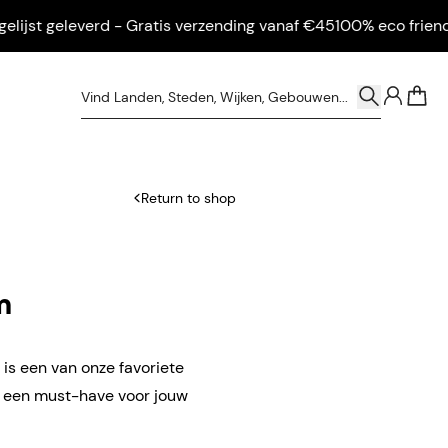
st geleverd - Gratis verzending vanaf €45
100% eco friendly - I
0
Return to shop
m
is een van onze favoriete
n een must-have voor jouw