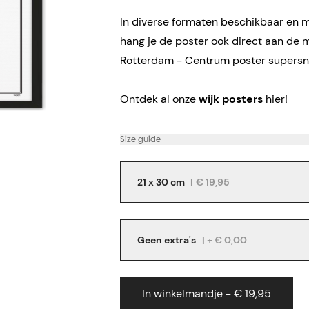
In diverse formaten beschikbaar en me
hang je de poster ook direct aan de 
Rotterdam - Centrum poster supersne
Ontdek al onze
wijk posters
hier!
Size guide
21 x 30 cm
|
€ 19,95
Geen extra's
| + € 0,00
In winkelmandje - € 19,95