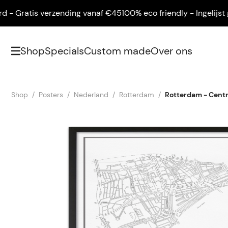
 Gratis verzending vanaf €45
100% eco friendly - Ingelijst gele
Shop
Specials
Custom made
Over ons
Shop
Posters
Nederland
Rotterdam
Rotterdam - Cent