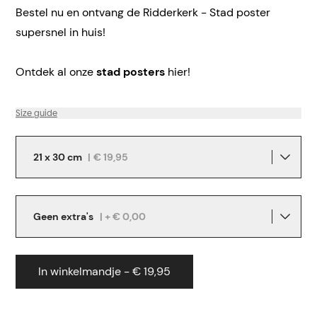
Bestel nu en ontvang de Ridderkerk - Stad poster
supersnel in huis!
Ontdek al onze
stad posters
hier!
Size guide
21 x 30 cm
|
€ 19,95
Geen extra's
| + € 0,00
In winkelmandje - € 19,95