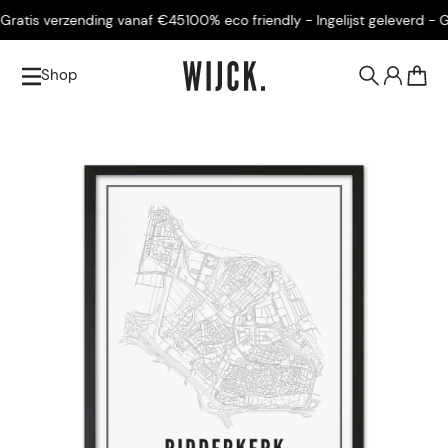
ratis verzending vanaf €45
100% eco friendly - Ingelijst geleverd - Gr
Shop
0