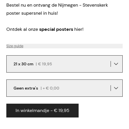
Bestel nu en ontvang de Nijmegen - Stevenskerk
poster supersnel in huis!
Ontdek al onze
special posters
hier!
Size guide
21 x 30 cm
|
€ 19,95
Geen extra's
| + € 0,00
In winkelmandje - € 19,95