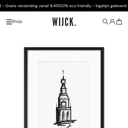
- Gratis verzending vanaf €45
100% eco friendly - Ingelijst geleverd - 
Shop
0