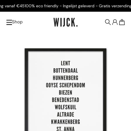
g vanaf €45
100% eco friendly - Ingelijst geleverd - Gratis verzending 
Shop
0