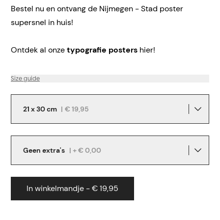
Bestel nu en ontvang de Nijmegen - Stad poster
supersnel in huis!
Ontdek al onze
typografie posters
hier!
Size guide
21 x 30 cm
|
€ 19,95
Geen extra's
| + € 0,00
In winkelmandje - € 19,95