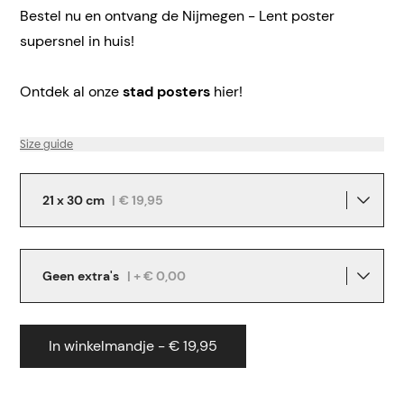
Bestel nu en ontvang de Nijmegen - Lent poster
supersnel in huis!
Ontdek al onze
stad posters
hier!
Size guide
21 x 30 cm
|
€ 19,95
Geen extra's
| + € 0,00
In winkelmandje - € 19,95