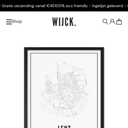
Gratis verzending vanaf €45
100% eco friendly - Ingelijst geleverd - Gr
Shop
0