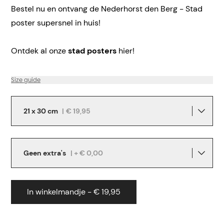
Bestel nu en ontvang de Nederhorst den Berg - Stad
poster supersnel in huis!
Ontdek al onze
stad posters
hier!
Size guide
21 x 30 cm
|
€ 19,95
Geen extra's
| + € 0,00
In winkelmandje - € 19,95