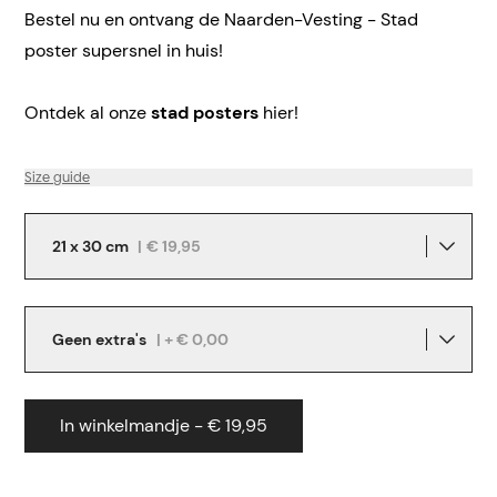
Bestel nu en ontvang de Naarden-Vesting - Stad
poster supersnel in huis!
Ontdek al onze
stad posters
hier!
Size guide
21 x 30 cm
|
€ 19,95
Geen extra's
| + € 0,00
In winkelmandje - € 19,95