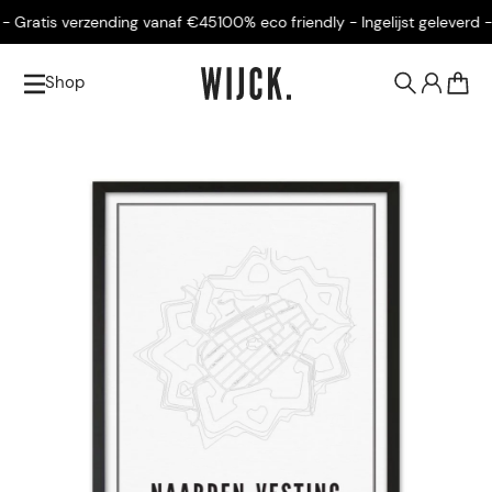
 Gratis verzending vanaf €45
100% eco friendly - Ingelijst geleverd - 
Shop
0