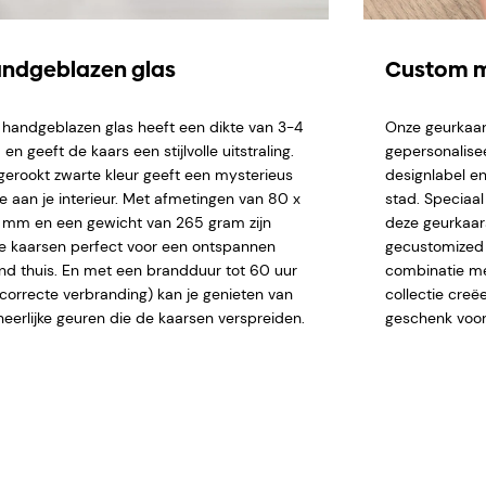
ndgeblazen glas
Custom m
 handgeblazen glas heeft een dikte van 3-4
Onze geurkaar
n geeft de kaars een stijlvolle uitstraling.
gepersonalise
gerookt zwarte kleur geeft een mysterieus
designlabel en
je aan je interieur. Met afmetingen van 80 x
stad. Speciaa
 mm en een gewicht van 265 gram zijn
deze geurkaar
e kaarsen perfect voor een ontspannen
gecustomized n
nd thuis. En met een brandduur tot 60 uur
combinatie me
j correcte verbranding) kan je genieten van
collectie creë
heerlijke geuren die de kaarsen verspreiden.
geschenk voor