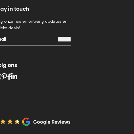
tay in touch
lg onze reis en ontvang updates en
ieke deals!
olg ons