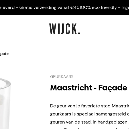
rd - Gratis verzending vanaf €45
100% eco friendly - Ingelijst
açade
GEURKAARS
Maastricht - Façade
De geur van je favoriete stad Maastri
geurkaars is speciaal samengesteld d
geuren van de stad. In handgeblazen