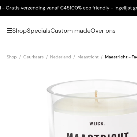
ratis verzending vanaf €45
100% eco friendly - Ingelijst geleve
Shop
Specials
Custom made
Over ons
Shop
Geurkaars
Nederland
Maastricht
Maastricht - F