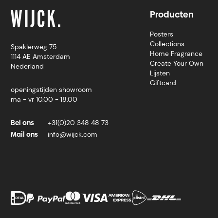
Producten
Posters
Collections
Spaklerweg 75
Home Fragrance
1114 AE Amsterdam
Create Your Own
Nederland
Lijsten
Giftcard
openingstijden showroom
ma - vr 10.00 - 18.00
Bel ons
+31(0)20 348 48 73
Mail ons
info@wijck.com