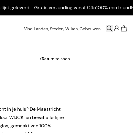
 geleverd - Gratis verzending vanaf €45
100% eco friendly - In
0
Return to shop
cht in je huis? De Maastricht
oor WIJCK. en bevat alle fijne
glas, gemaakt van 100%