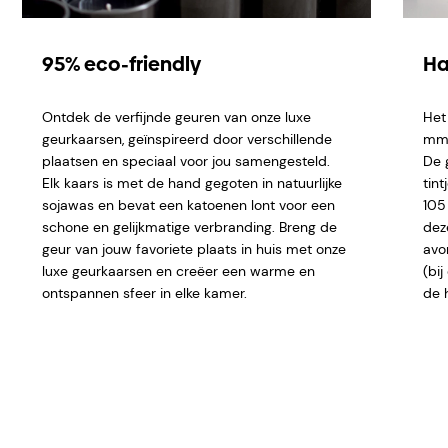
95% eco-friendly
Ha
Ontdek de verfijnde geuren van onze luxe
Het
geurkaarsen, geïnspireerd door verschillende
mm e
plaatsen en speciaal voor jou samengesteld.
De 
Elk kaars is met de hand gegoten in natuurlijke
tint
sojawas en bevat een katoenen lont voor een
105
schone en gelijkmatige verbranding. Breng de
dez
geur van jouw favoriete plaats in huis met onze
avo
luxe geurkaarsen en creëer een warme en
(bi
ontspannen sfeer in elke kamer.
de 