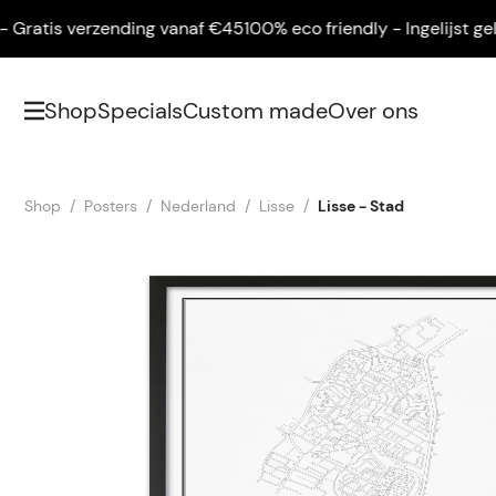
ratis verzending vanaf €45
100% eco friendly - Ingelijst geleve
Shop
Specials
Custom made
Over ons
Shop
Posters
Nederland
Lisse
Lisse - Stad