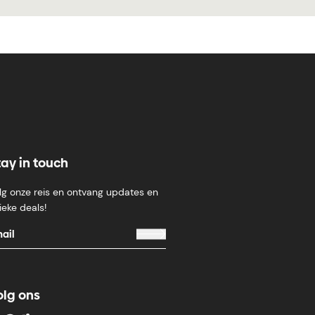
tay in touch
lg onze reis en ontvang updates en
ieke deals!
olg ons