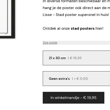
In diverse formaten beschikbaar en me
hang je de poster ook direct aan de 
Lisse - Stad poster supersnel in huis!
Ontdek al onze
stad posters
hier!
Size guide
21 x 30 cm
|
€ 19,95
Geen extra's
| + € 0,00
In winkelmandje - € 19,95