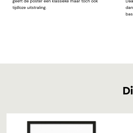
geeft de poster een klassieke maar toch ook
Daar
tijdloze uitstraling.
dan 
basi
Di