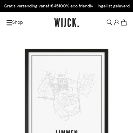
- Gratis verzending vanaf €45
100% eco friendly - Ingelijst geleverd - 
Shop
0