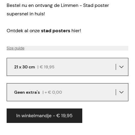
Bestel nu en ontvang de Limmen - Stad poster
supersnel in huis!
Ontdek al onze
stad posters
hier!
Size guide
21 x 30 cm
|
€ 19,95
Geen extra's
| + € 0,00
In winkelmandje - € 19,95