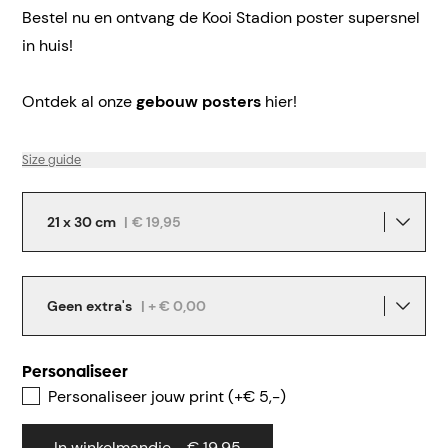
Bestel nu en ontvang de Kooi Stadion poster supersnel
in huis!
Ontdek al onze
gebouw posters
hier!
Size guide
21 x 30 cm
|
€ 19,95
Geen extra's
| + € 0,00
Personaliseer
Personaliseer jouw print (+€ 5,-)
In winkelmandje - € 19,95