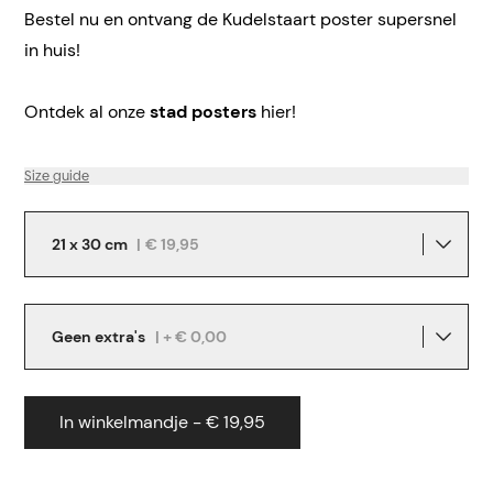
Bestel nu en ontvang de Kudelstaart poster supersnel
in huis!
Ontdek al onze
stad posters
hier!
Size guide
21 x 30 cm
|
€ 19,95
Geen extra's
| + € 0,00
In winkelmandje - € 19,95