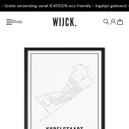
- Gratis verzending vanaf €45
100% eco friendly - Ingelijst geleverd - 
Shop
0