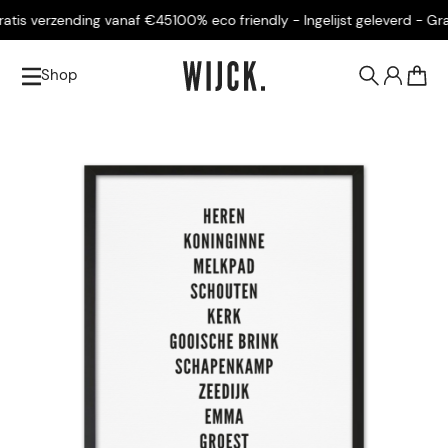
tis verzending vanaf €45
100% eco friendly - Ingelijst geleverd - Grat
Shop
0