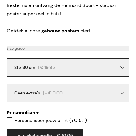
Bestel nu en ontvang de Helmond Sport - stadion
poster supersnel in huis!
Ontdek al onze
gebouw posters
hier!
Size guide
21 x 30 cm
|
€ 19,95
Geen extra's
| + € 0,00
Personaliseer
Personaliseer jouw print (+€ 5,-)
In winkelmandje - € 19,95