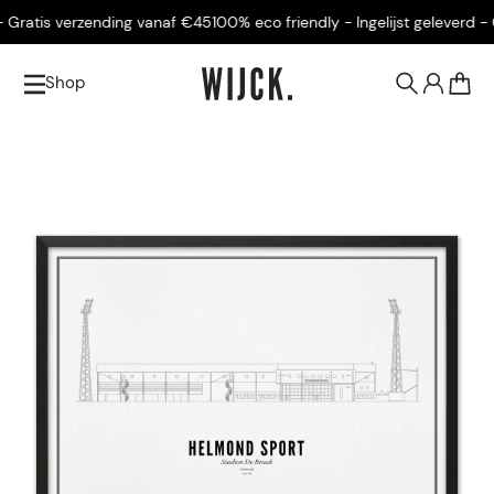
Gratis verzending vanaf €45
100% eco friendly - Ingelijst geleverd - Gr
Shop
0