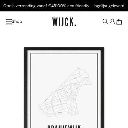
 Gratis verzending vanaf €45
100% eco friendly - Ingelijst geleverd - 
Shop
0