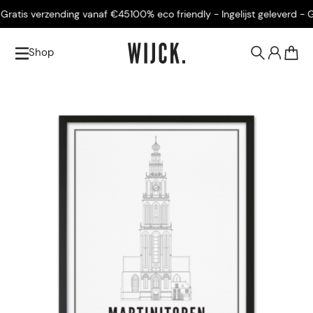
ratis verzending vanaf €45
100% eco friendly - Ingelijst geleverd - Gr
Shop
0