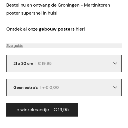
Bestel nu en ontvang de Groningen - Martinitoren
poster supersnel in huis!
Ontdek al onze
gebouw posters
hier!
Size guide
21 x 30 cm
|
€ 19,95
Geen extra's
| + € 0,00
In winkelmandje - € 19,95