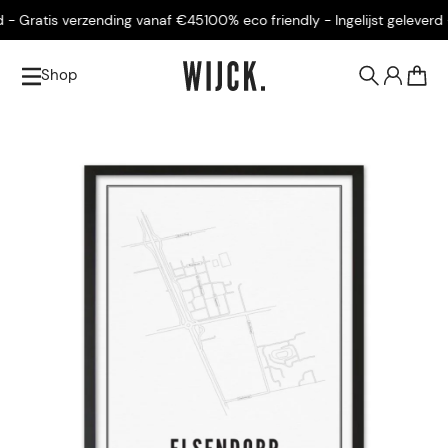
- Gratis verzending vanaf €45
100% eco friendly - Ingelijst geleverd -
Shop
0