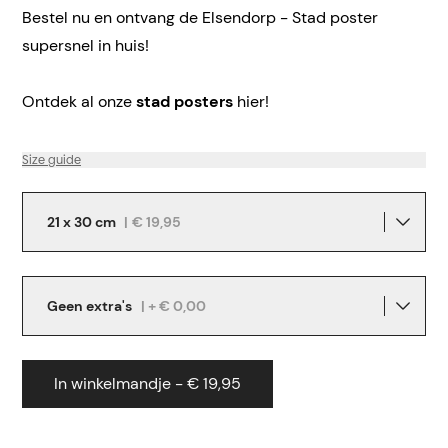
Bestel nu en ontvang de Elsendorp - Stad poster
supersnel in huis!
Ontdek al onze
stad posters
hier!
Size guide
21 x 30 cm
|
€ 19,95
Geen extra's
| + € 0,00
In winkelmandje - € 19,95