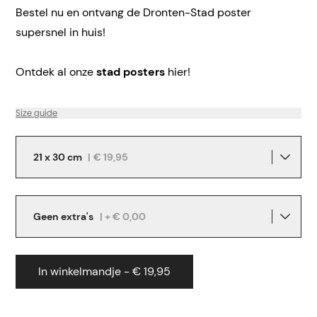
Bestel nu en ontvang de Dronten-Stad poster
supersnel in huis!
Ontdek al onze
stad posters
hier!
Size guide
21 x 30 cm
|
€ 19,95
Geen extra's
| + € 0,00
In winkelmandje - € 19,95