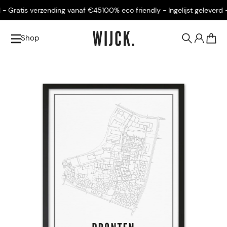
- Gratis verzending vanaf €45
100% eco friendly - Ingelijst geleverd - 
Shop
0