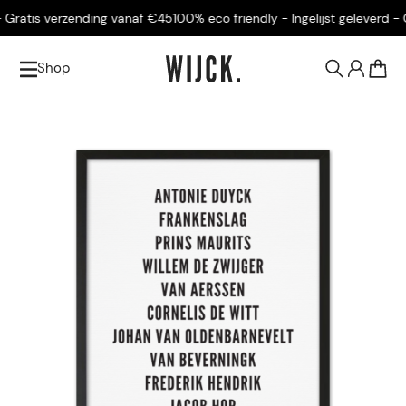
Gratis verzending vanaf €45
100% eco friendly - Ingelijst geleverd - Gr
Shop
0