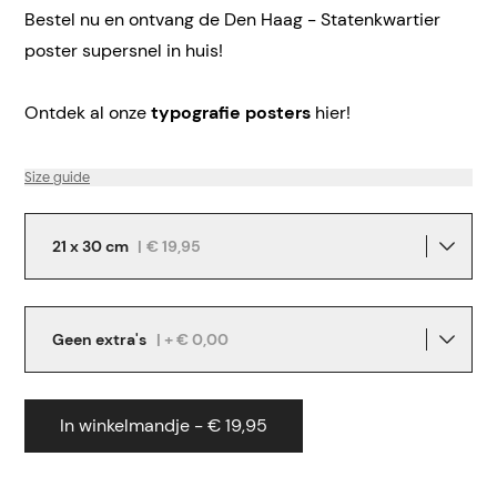
Bestel nu en ontvang de Den Haag - Statenkwartier
poster supersnel in huis!
Ontdek al onze
typografie posters
hier!
Size guide
21 x 30 cm
|
€ 19,95
Geen extra's
| + € 0,00
In winkelmandje - € 19,95