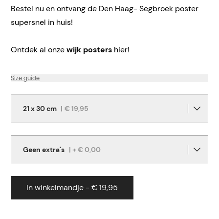
Bestel nu en ontvang de Den Haag- Segbroek poster
supersnel in huis!
Ontdek al onze
wijk posters
hier!
Size guide
21 x 30 cm
|
€ 19,95
Geen extra's
| + € 0,00
In winkelmandje - € 19,95