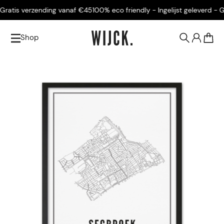
ratis verzending vanaf €45
100% eco friendly - Ingelijst geleverd - Gra
Shop
0