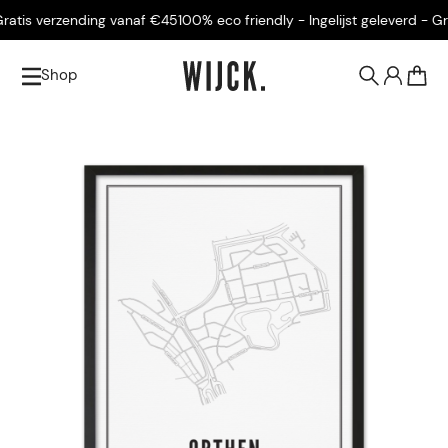
atis verzending vanaf €45
100% eco friendly - Ingelijst geleverd - Grat
Shop
0