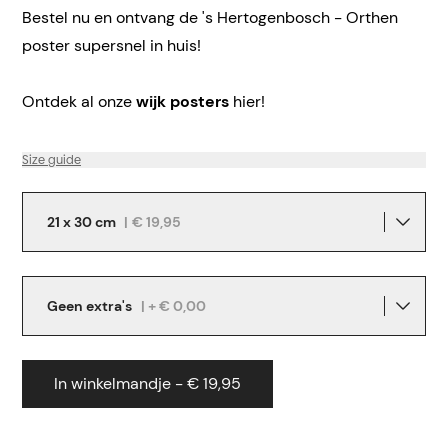
Bestel nu en ontvang de 's Hertogenbosch - Orthen
poster supersnel in huis!
Ontdek al onze
wijk posters
hier!
Size guide
21 x 30 cm
|
€ 19,95
Geen extra's
| + € 0,00
In winkelmandje - € 19,95