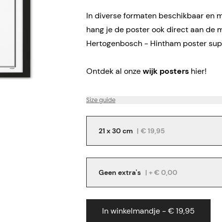
In diverse formaten beschikbaar en me
hang je de poster ook direct aan de m
Hertogenbosch - Hintham poster supe
Ontdek al onze
wijk posters
hier!
Size guide
21 x 30 cm
|
€ 19,95
Geen extra's
| + € 0,00
In winkelmandje - € 19,95