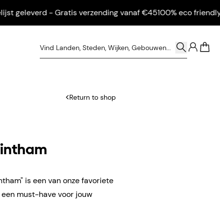
 geleverd - Gratis verzending vanaf €45
100% eco friendly - Ing
0
Return to shop
Hintham
ntham" is een van onze favoriete
n een must-have voor jouw