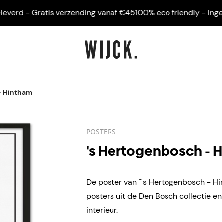
rd - Gratis verzending vanaf €45
100% eco friendly - Ingelijst
- Hintham
POSTERS
's Hertogenbosch - 
De poster van "'s Hertogenbosch - Hi
posters uit de Den Bosch collectie e
interieur.