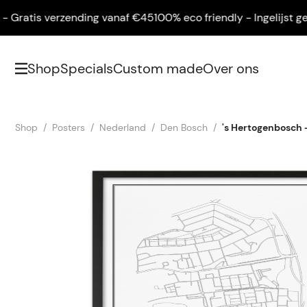
ratis verzending vanaf €45
100% eco friendly - Ingelijst geleve
Shop
Specials
Custom made
Over ons
Shop
Posters
Nederland
Den Bosch
's Hertogenbosch 