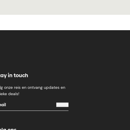
tay in touch
lg onze reis en ontvang updates en
ieke deals!
olg ons