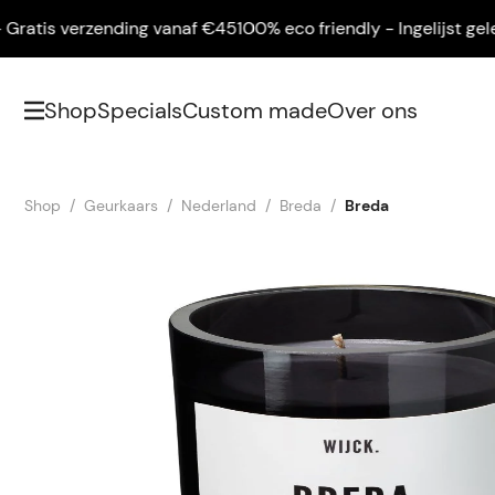
tis verzending vanaf €45
100% eco friendly - Ingelijst gelever
Shop
Specials
Custom made
Over ons
Shop
Geurkaars
Nederland
Breda
Breda