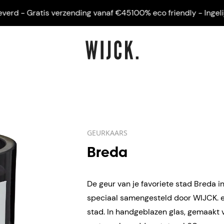
d - Gratis verzending vanaf €45
100% eco friendly - Ingelijst g
GEURKAARS
Breda
De geur van je favoriete stad Breda i
speciaal samengesteld door WIJCK. en
stad. In handgeblazen
glas, gemaakt 