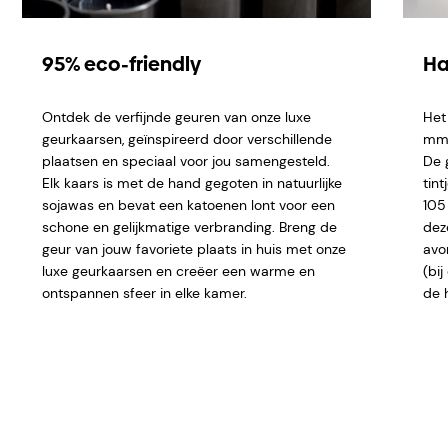
95% eco-friendly
Ha
Ontdek de verfijnde geuren van onze luxe
Het
geurkaarsen, geïnspireerd door verschillende
mm e
plaatsen en speciaal voor jou samengesteld.
De 
Elk kaars is met de hand gegoten in natuurlijke
tint
sojawas en bevat een katoenen lont voor een
105
schone en gelijkmatige verbranding. Breng de
dez
geur van jouw favoriete plaats in huis met onze
avo
luxe geurkaarsen en creëer een warme en
(bi
ontspannen sfeer in elke kamer.
de 