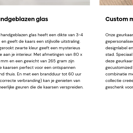
ndgeblazen glas
Custom m
 handgeblazen glas heeft een dikte van 3-4
Onze geurkaar
n geeft de kaars een stijlvolle uitstraling.
gepersonalise
gerookt zwarte kleur geeft een mysterieus
designlabel en
je aan je interieur. Met afmetingen van 80 x
stad. Speciaa
 mm en een gewicht van 265 gram zijn
deze geurkaar
e kaarsen perfect voor een ontspannen
gecustomized n
nd thuis. En met een brandduur tot 60 uur
combinatie me
j correcte verbranding) kan je genieten van
collectie creë
heerlijke geuren die de kaarsen verspreiden.
geschenk voor