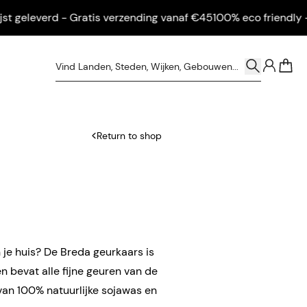
eleverd - Gratis verzending vanaf €45
100% eco friendly - Inge
0
Return to shop
n je huis? De Breda geurkaars is
 bevat alle fijne geuren van de
van 100% natuurlijke sojawas en