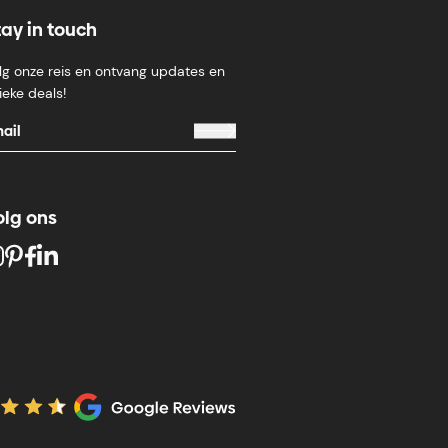
tay in touch
lg onze reis en ontvang updates en
ieke deals!
olg ons