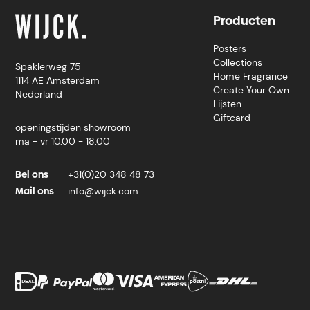
Producten
Posters
Collections
Spaklerweg 75
Home Fragrance
1114 AE Amsterdam
Create Your Own
Nederland
Lijsten
Giftcard
openingstijden showroom
ma - vr 10.00 - 18.00
Bel ons
+31(0)20 348 48 73
Mail ons
info@wijck.com