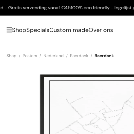
 Gratis verzending vanaf €45
100% eco friendly - Ingelijst gele
Shop
Specials
Custom made
Over ons
Shop
Posters
Nederland
Boerdonk
Boerdonk