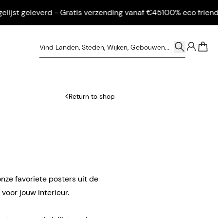
st geleverd - Gratis verzending vanaf €45
100% eco friendly - I
0
Return to shop
nze favoriete posters uit de
voor jouw interieur.