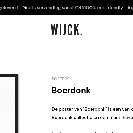
verd - Gratis verzending vanaf €45
100% eco friendly - Ingelij
POSTERS
Boerdonk
De poster van "Boerdonk" is een van o
Boerdonk collectie en een must-have 