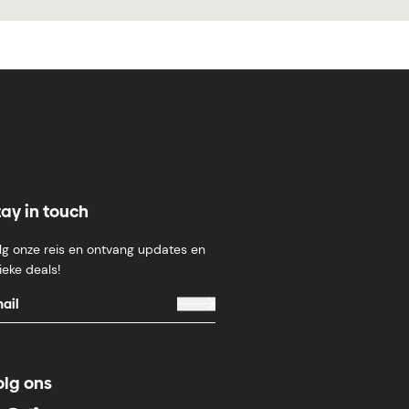
tay in touch
lg onze reis en ontvang updates en
ieke deals!
olg ons