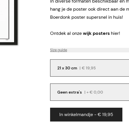
In diverse formaten beschikbaar en me
hang je de poster ook direct aan de 
Boerdonk poster supersnel in huis!
Ontdek al onze
wijk posters
hier!
Size guide
21 x 30 cm
|
€ 19,95
Geen extra's
| + € 0,00
In winkelmandje - € 19,95