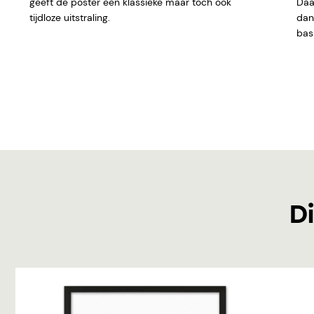
geeft de poster een klassieke maar toch ook
Daar
tijdloze uitstraling.
dan 
basi
Di