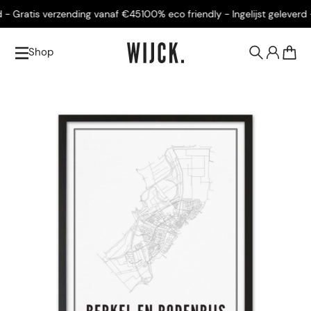
- Gratis verzending vanaf €45
100% eco friendly - Ingelijst geleverd -
Shop
0