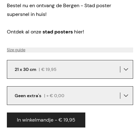
Bestel nu en ontvang de Bergen - Stad poster
supersnel in huis!
Ontdek al onze
stad posters
hier!
Size guide
21 x 30 cm
|
€ 19,95
Geen extra's
| + € 0,00
In winkelmandje - € 19,95