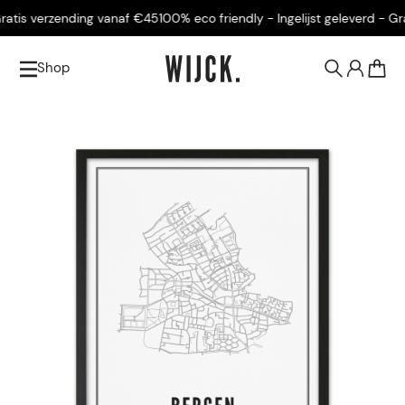
atis verzending vanaf €45
100% eco friendly - Ingelijst geleverd - Grat
Shop
0