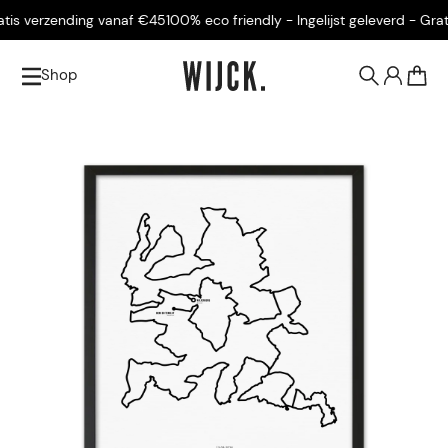
is verzending vanaf €45
100% eco friendly - Ingelijst geleverd - Grati
Shop
0