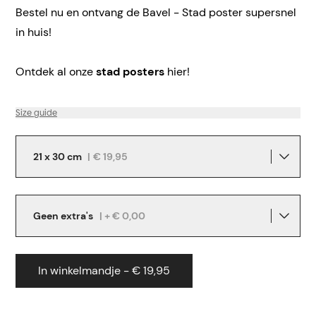
Bestel nu en ontvang de Bavel - Stad poster supersnel
in huis!
Ontdek al onze
stad posters
hier!
Size guide
21 x 30 cm
|
€ 19,95
Geen extra's
| + € 0,00
In winkelmandje - € 19,95