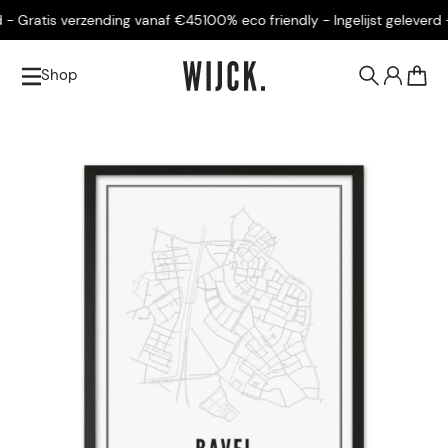
- Gratis verzending vanaf €45
100% eco friendly - Ingelijst geleverd -
Shop
0