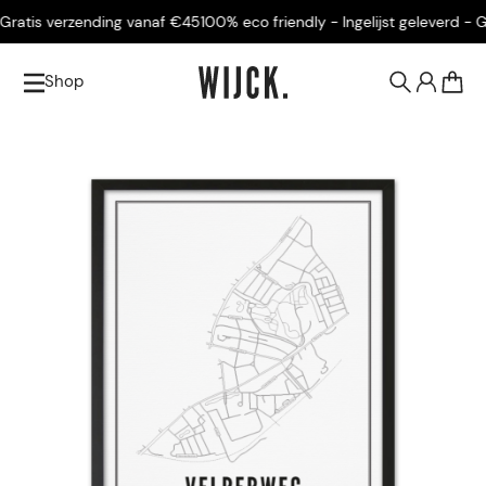
ratis verzending vanaf €45
100% eco friendly - Ingelijst geleverd - Gra
Shop
0