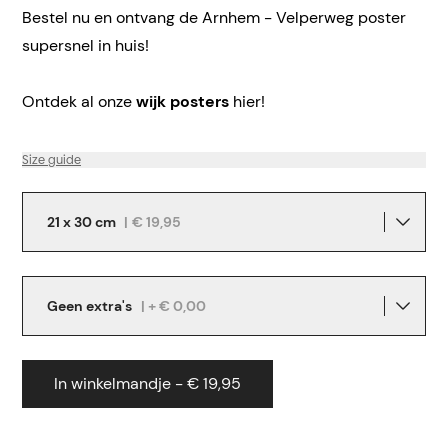
Bestel nu en ontvang de Arnhem - Velperweg poster
supersnel in huis!
Ontdek al onze
wijk posters
hier!
Size guide
21 x 30 cm
|
€ 19,95
Geen extra's
| + € 0,00
In winkelmandje - € 19,95