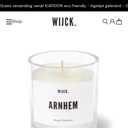
atis verzending vanaf €45
100% eco friendly - Ingelijst geleverd - Gra
Shop
0