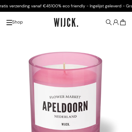
is verzending vanaf €45
100% eco friendly - Ingelijst geleverd - Grati
Shop
0