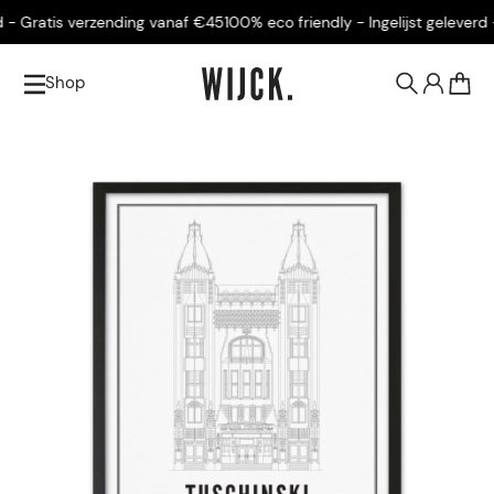
- Gratis verzending vanaf €45
100% eco friendly - Ingelijst geleverd - 
Shop
0