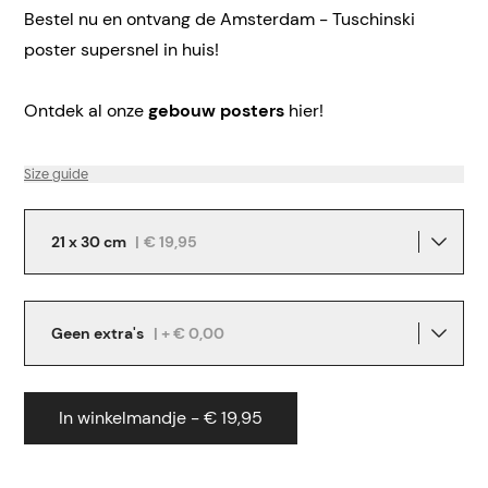
Bestel nu en ontvang de Amsterdam - Tuschinski
poster supersnel in huis!
Ontdek al onze
gebouw posters
hier!
Size guide
21 x 30 cm
|
€ 19,95
Geen extra's
| + € 0,00
In winkelmandje - € 19,95