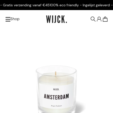
Gratis verzending vanaf €45
100% eco friendly - Ingelijst geleverd - Gr
Shop
0