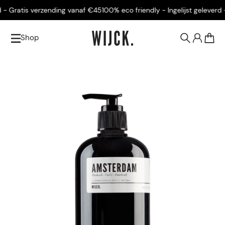
 Gratis verzending vanaf €45
100% eco friendly - Ingelijst geleverd - 
Shop
0