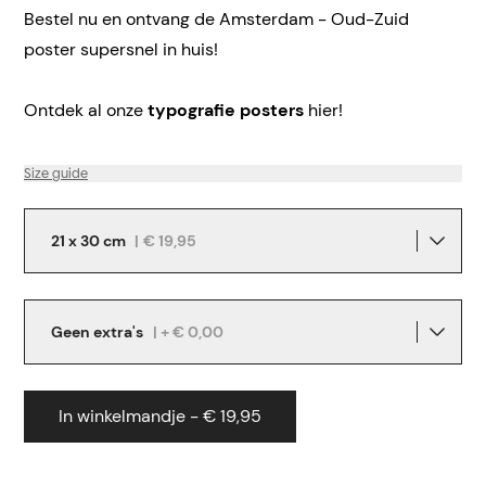
Bestel nu en ontvang de Amsterdam - Oud-Zuid
poster supersnel in huis!
Ontdek al onze
typografie posters
hier!
Size guide
21 x 30 cm
|
€ 19,95
Geen extra's
| + € 0,00
In winkelmandje - € 19,95