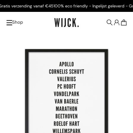
atis verzending vanaf €45
100% eco friendly - Ingelijst geleverd - Gra
Shop
0