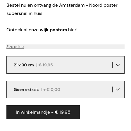
Bestel nu en ontvang de Amsterdam - Noord poster
supersnel in huis!
Ontdek al onze
wijk posters
hier!
Size guide
21 x 30 cm
|
€ 19,95
Geen extra's
| + € 0,00
In winkelmandje - € 19,95