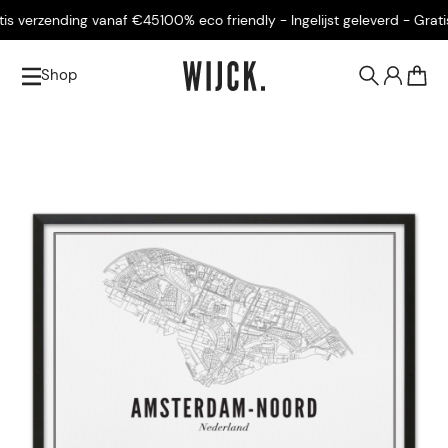
s verzending vanaf €45
100% eco friendly - Ingelijst geleverd - Gratis
Shop
0