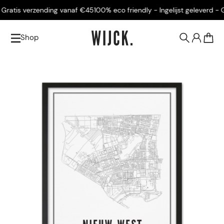
ratis verzending vanaf €45
100% eco friendly - Ingelijst geleverd - Gr
Shop
0