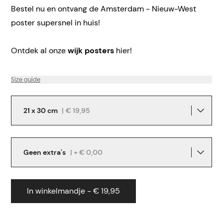
Bestel nu en ontvang de Amsterdam - Nieuw-West
poster supersnel in huis!
Ontdek al onze
wijk posters
hier!
Size guide
21 x 30 cm
|
€ 19,95
Geen extra's
| + € 0,00
In winkelmandje - € 19,95