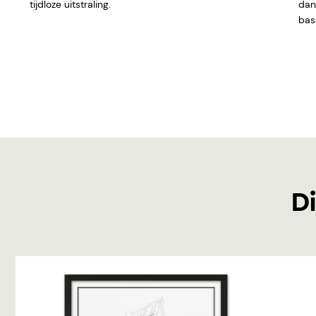
tijdloze uitstraling.
dan 
basi
Di