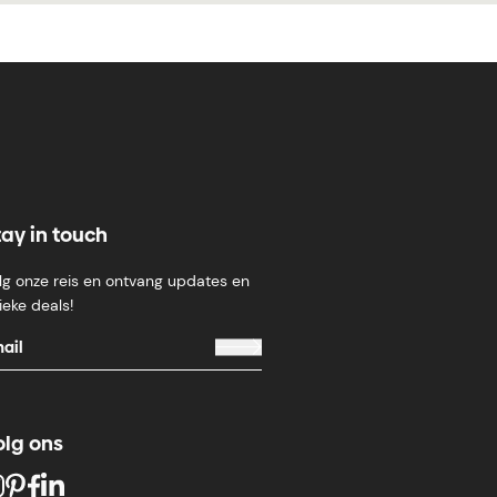
tay in touch
lg onze reis en ontvang updates en
ieke deals!
olg ons