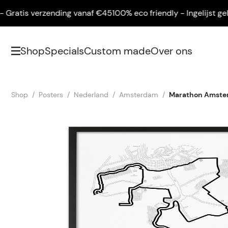
atis verzending vanaf €45
100% eco friendly - Ingelijst geleve
Shop
Specials
Custom made
Over ons
Shop
Posters
Nederland
Amsterdam
Marathon Amste