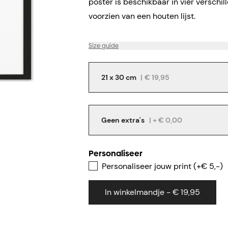
poster is beschikbaar in vier verschi
voorzien van een houten lijst.
Size guide
21 x 30 cm
|
€ 19,95
Geen extra's
| + € 0,00
Personaliseer
Personaliseer jouw print (+€ 5,-)
In winkelmandje - € 19,95