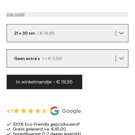
Size guide
21 x 30 cm
|
€ 19,95
Geen extra's
| + € 0,00
In winkelmandje - € 19,95
4.7
100% Eco-Friendly geproduceerd!
Gratis geleverd v.a. €45,00
Spoedlevering (1-2 dagen levertijd)