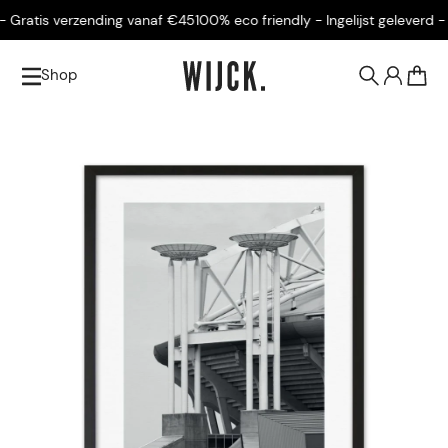
Gratis verzending vanaf €45
100% eco friendly - Ingelijst geleverd - G
Shop
0