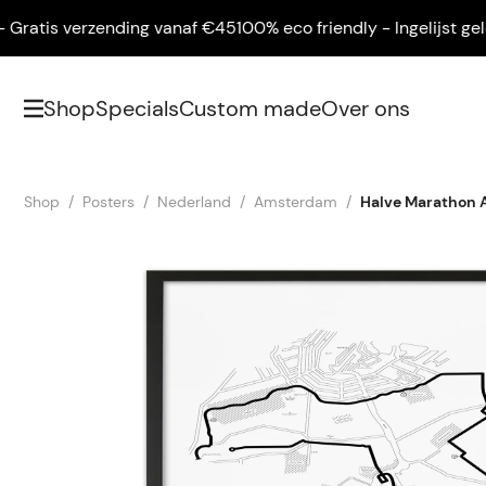
atis verzending vanaf €45
100% eco friendly - Ingelijst gelever
Shop
Specials
Custom made
Over ons
Shop
Posters
Nederland
Amsterdam
Halve Marathon