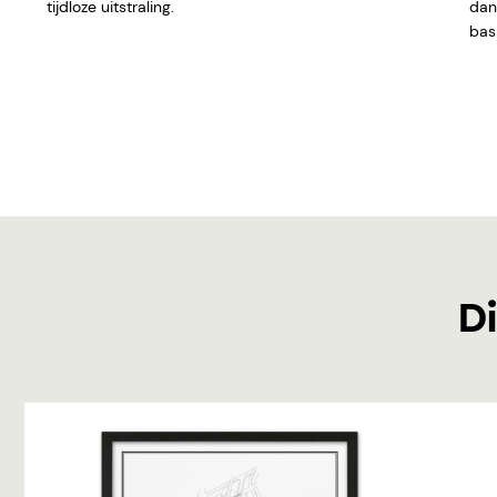
tijdloze uitstraling.
dan 
basi
Di