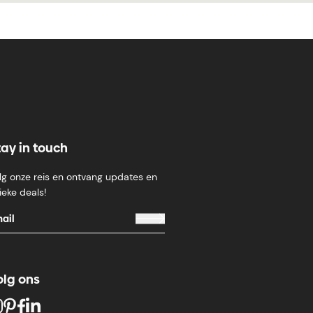
tay in touch
lg onze reis en ontvang updates en
ieke deals!
olg ons