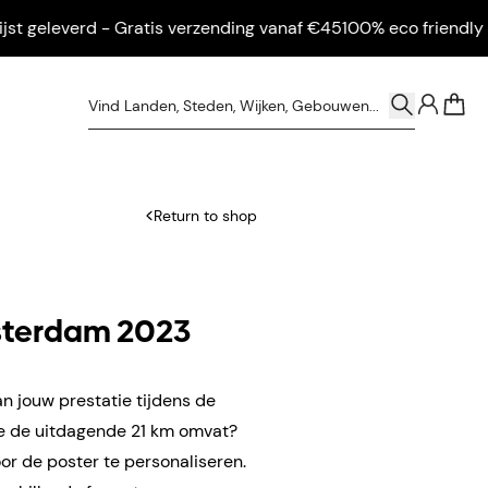
geleverd - Gratis verzending vanaf €45
100% eco friendly - Inge
0
Return to shop
sterdam 2023
n jouw prestatie tijdens de
e de uitdagende 21 km omvat?
or de poster te personaliseren.