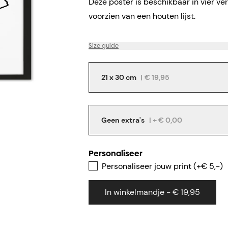
Deze poster is beschikbaar in vier ve
voorzien van een houten lijst.
Size guide
21 x 30 cm
|
€ 19,95
Geen extra's
| + € 0,00
Personaliseer
Personaliseer jouw print (+€ 5,-)
In winkelmandje - € 19,95