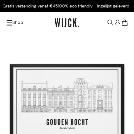
 Gratis verzending vanaf €45
100% eco friendly - Ingelijst geleverd - 
Shop
0