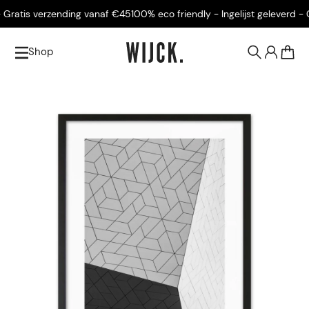
Gratis verzending vanaf €45
100% eco friendly - Ingelijst geleverd - Gr
Shop
0