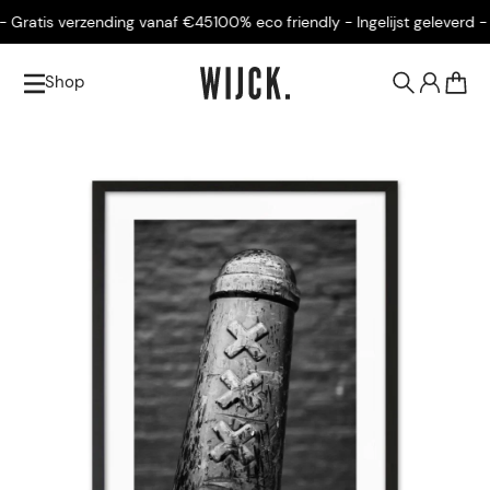
 Gratis verzending vanaf €45
100% eco friendly - Ingelijst geleverd - 
Shop
0