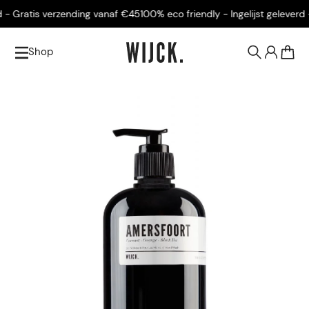
 Gratis verzending vanaf €45
100% eco friendly - Ingelijst geleverd - 
Shop
0