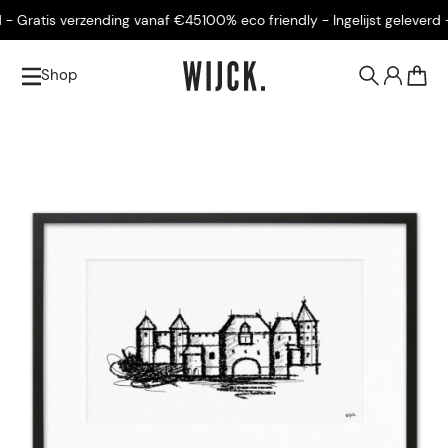
- Gratis verzending vanaf €45
100% eco friendly - Ingelijst geleverd - 
Shop
0