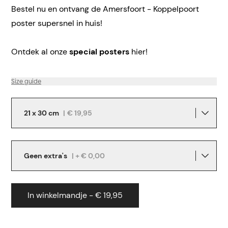
Bestel nu en ontvang de Amersfoort - Koppelpoort
poster supersnel in huis!
Ontdek al onze
special posters
hier!
Size guide
21 x 30 cm
|
€ 19,95
Geen extra's
| + € 0,00
In winkelmandje - € 19,95