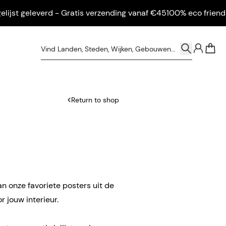
t geleverd - Gratis verzending vanaf €45
100% eco friendly - I
0
Return to shop
an onze favoriete posters uit de
 jouw interieur.