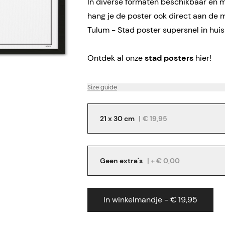
In diverse formaten beschikbaar en me
hang je de poster ook direct aan de 
Tulum - Stad poster supersnel in huis
Ontdek al onze
stad posters
hier!
Size guide
21 x 30 cm
|
€ 19,95
Geen extra's
| + € 0,00
In winkelmandje - € 19,95