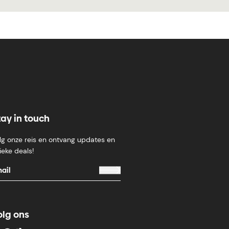
tay in touch
lg onze reis en ontvang updates en
ieke deals!
olg ons