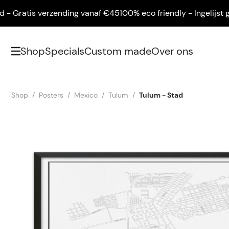
Gratis verzending vanaf €45
100% eco friendly - Ingelijst gelev
Shop
Specials
Custom made
Over ons
Shop
Posters
Mexico
Tulum
Tulum - Stad