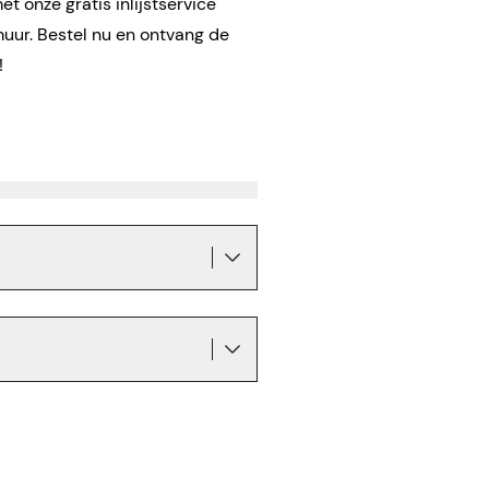
t onze gratis inlijstservice
muur. Bestel nu en ontvang de
!