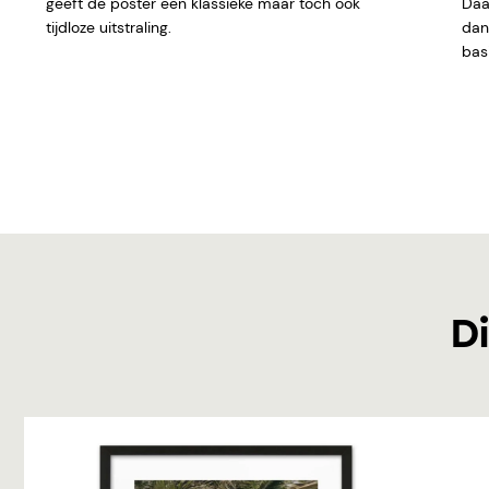
geeft de poster een klassieke maar toch ook
Daar
tijdloze uitstraling.
dan 
basi
Di