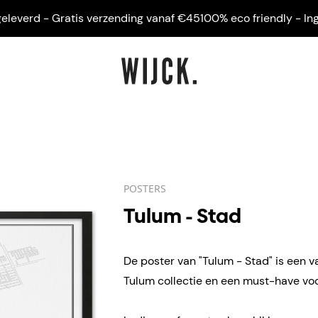
erd - Gratis verzending vanaf €45
100% eco friendly - Ingelijs
POSTERS
Tulum - Stad
De poster van "Tulum - Stad" is een v
Tulum collectie en een must-have voor