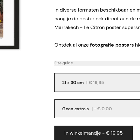
In diverse formaten beschikbaar en me
hang je de poster ook direct aan de 
Marrakech - Le Citron poster supersne
Ontdek al onze
fotografie posters
hi
Size guide
21 x 30 cm
|
€ 19,95
Geen extra's
| + € 0,00
In winkelmandje - € 19,95