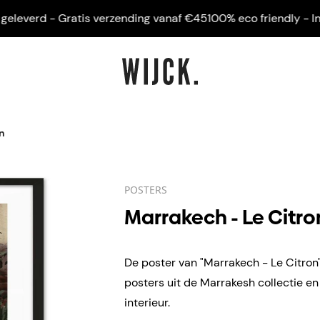
verd - Gratis verzending vanaf €45
100% eco friendly - Ingelij
n
POSTERS
Marrakech - Le Citro
De poster van "Marrakech - Le Citron"
posters uit de Marrakesh collectie e
interieur.