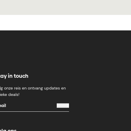
tay in touch
lg onze reis en ontvang updates en
ieke deals!
olg ons