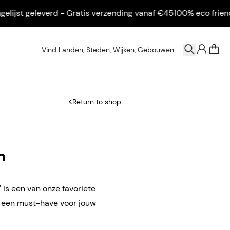
st geleverd - Gratis verzending vanaf €45
100% eco friendly - I
0
Return to shop
n
 is een van onze favoriete
n een must-have voor jouw