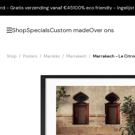
 Gratis verzending vanaf €45
100% eco friendly - Ingelijst gele
Shop
Specials
Custom made
Over ons
Shop
Posters
Marokko
Marrakesh
Marrakech - Le Citro