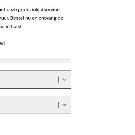
t onze gratis inlijstservice
muur. Bestel nu en ontvang de
l in huis!
er!