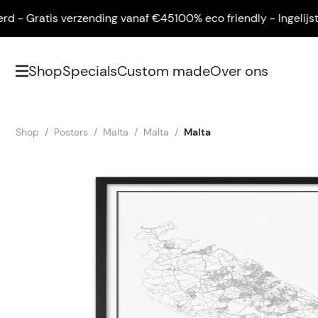
- Gratis verzending vanaf €45
100% eco friendly - Ingelijst ge
Shop
Specials
Custom made
Over ons
Shop
Posters
Malta
Malta
Malta