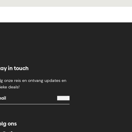
tay in touch
lg onze reis en ontvang updates en
ieke deals!
olg ons