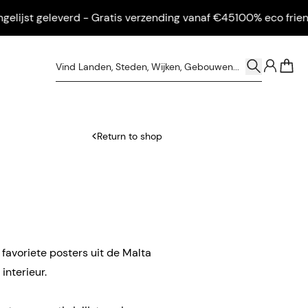
jst geleverd - Gratis verzending vanaf €45
100% eco friendly -
0
Return to shop
 favoriete posters uit de Malta
interieur.