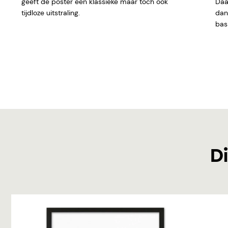
geeft de poster een klassieke maar toch ook
Daar
tijdloze uitstraling.
dan 
basi
Di