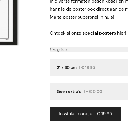
In diverse formaten beschikbaar en me
hang je de poster ook direct aan de 
Malta poster supersnel in huis!
Ontdek al onze
special posters
hier!
Size guide
21 x 30 cm
|
€ 19,95
Geen extra's
| + € 0,00
In winkelmandje - € 19,95